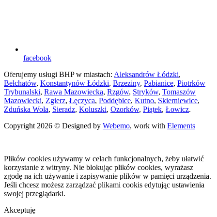
facebook
Oferujemy usługi BHP w miastach:
Aleksandrów Łódzki
,
Bełchatów
,
Konstantynów Łódzki
,
Brzeziny
,
Pabianice
,
Piotrków
Trybunalski
,
Rawa Mazowiecka
,
Rzgów
,
Stryków
,
Tomaszów
Mazowiecki
,
Zgierz
,
Łęczyca
,
Poddębice
,
Kutno
,
Skierniewice
,
Zduńska Wola
,
Sieradz
,
Koluszki
,
Ozorków
,
Piątek
,
Łowicz
.
Copyright 2026 © Designed by
Webemo
, work with
Elements
Plików cookies używamy w celach funkcjonalnych, żeby ułatwić
korzystanie z witryny. Nie blokując plików cookies, wyrażasz
zgodę na ich używanie i zapisywanie plików w pamięci urządzenia.
Jeśli chcesz możesz zarządzać plikami cookis edytując ustawienia
swojej przeglądarki.
Akceptuję