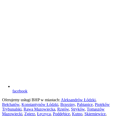
facebook
Oferujemy usługi BHP w miastach:
Aleksandrów Łódzki
,
Bełchatów
,
Konstantynów Łódzki
,
Brzeziny
,
Pabianice
,
Piotrków
Trybunalski
,
Rawa Mazowiecka
,
Rzgów
,
Stryków
,
Tomaszów
Mazowiecki
,
Zgierz
,
Łęczyca
,
Poddębice
,
Kutno
,
Skierniewice
,