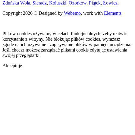
Zduńska Wola
,
Sieradz
,
Koluszki
,
Ozorków
,
Piątek
,
Łowicz
.
Copyright 2026 © Designed by
Webemo
, work with
Elements
Plików cookies używamy w celach funkcjonalnych, żeby ułatwić
korzystanie z witryny. Nie blokując plików cookies, wyrażasz
zgodę na ich używanie i zapisywanie plików w pamięci urządzenia.
Jeśli chcesz możesz zarządzać plikami cookis edytując ustawienia
swojej przeglądarki.
Akceptuję