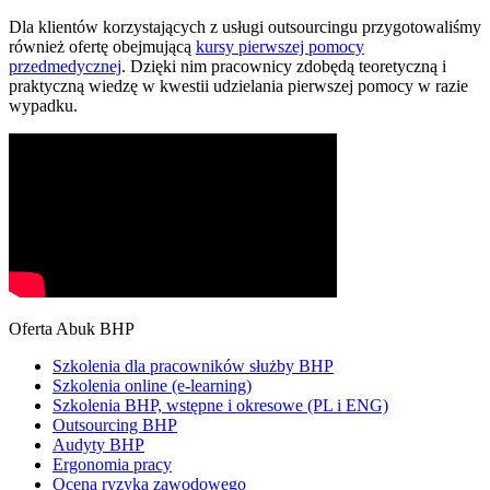
Dla klientów korzystających z usługi outsourcingu przygotowaliśmy
również ofertę obejmującą
kursy pierwszej pomocy
przedmedycznej
. Dzięki nim pracownicy zdobędą teoretyczną i
praktyczną wiedzę w kwestii udzielania pierwszej pomocy w razie
wypadku.
Oferta Abuk BHP
Szkolenia dla pracowników służby BHP
Szkolenia online (e-learning)
Szkolenia BHP, wstępne i okresowe (PL i ENG)
Outsourcing BHP
Audyty BHP
Ergonomia pracy
Ocena ryzyka zawodowego