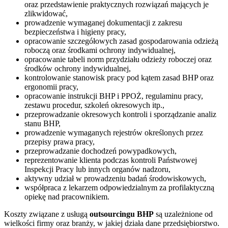
oraz przedstawienie praktycznych rozwiązań mających je
zlikwidować,
prowadzenie wymaganej dokumentacji z zakresu
bezpieczeństwa i higieny pracy,
opracowanie szczegółowych zasad gospodarowania odzieżą
roboczą oraz środkami ochrony indywidualnej,
opracowanie tabeli norm przydziału odzieży roboczej oraz
środków ochrony indywidualnej,
kontrolowanie stanowisk pracy pod kątem zasad BHP oraz
ergonomii pracy,
opracowanie instrukcji BHP i PPOŻ, regulaminu pracy,
zestawu procedur, szkoleń okresowych itp.,
przeprowadzanie okresowych kontroli i sporządzanie analiz
stanu BHP,
prowadzenie wymaganych rejestrów określonych przez
przepisy prawa pracy,
przeprowadzanie dochodzeń powypadkowych,
reprezentowanie klienta podczas kontroli Państwowej
Inspekcji Pracy lub innych organów nadzoru,
aktywny udział w prowadzeniu badań środowiskowych,
współpraca z lekarzem odpowiedzialnym za profilaktyczną
opiekę nad pracownikiem.
Koszty związane z usługą
outsourcingu BHP
są uzależnione od
wielkości firmy oraz branży, w jakiej działa dane przedsiębiorstwo.