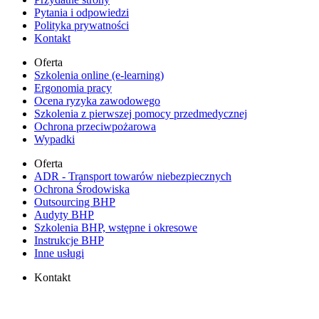
Pytania i odpowiedzi
Polityka prywatności
Kontakt
Oferta
Szkolenia online (e-learning)
Ergonomia pracy
Ocena ryzyka zawodowego
Szkolenia z pierwszej pomocy przedmedycznej
Ochrona przeciwpożarowa
Wypadki
Oferta
ADR - Transport towarów niebezpiecznych
Ochrona Środowiska
Outsourcing BHP
Audyty BHP
Szkolenia BHP, wstępne i okresowe
Instrukcje BHP
Inne usługi
Kontakt