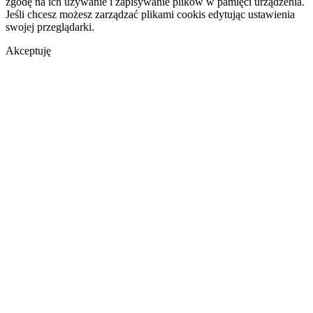
zgodę na ich używanie i zapisywanie plików w pamięci urządzenia.
Jeśli chcesz możesz zarządzać plikami cookis edytując ustawienia
swojej przeglądarki.
Akceptuję