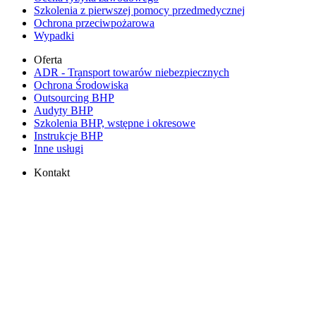
Szkolenia z pierwszej pomocy przedmedycznej
Ochrona przeciwpożarowa
Wypadki
Oferta
ADR - Transport towarów niebezpiecznych
Ochrona Środowiska
Outsourcing BHP
Audyty BHP
Szkolenia BHP, wstępne i okresowe
Instrukcje BHP
Inne usługi
Kontakt