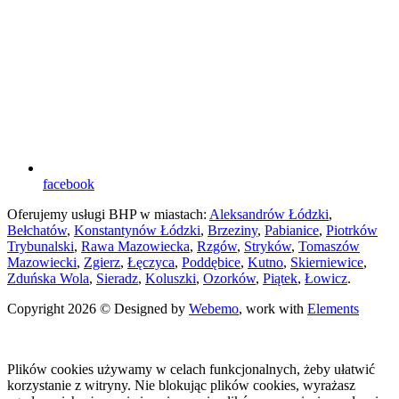
facebook
Oferujemy usługi BHP w miastach:
Aleksandrów Łódzki
,
Bełchatów
,
Konstantynów Łódzki
,
Brzeziny
,
Pabianice
,
Piotrków
Trybunalski
,
Rawa Mazowiecka
,
Rzgów
,
Stryków
,
Tomaszów
Mazowiecki
,
Zgierz
,
Łęczyca
,
Poddębice
,
Kutno
,
Skierniewice
,
Zduńska Wola
,
Sieradz
,
Koluszki
,
Ozorków
,
Piątek
,
Łowicz
.
Copyright 2026 © Designed by
Webemo
, work with
Elements
Plików cookies używamy w celach funkcjonalnych, żeby ułatwić
korzystanie z witryny. Nie blokując plików cookies, wyrażasz