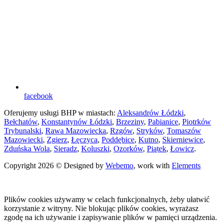
facebook
Oferujemy usługi BHP w miastach:
Aleksandrów Łódzki
,
Bełchatów
,
Konstantynów Łódzki
,
Brzeziny
,
Pabianice
,
Piotrków
Trybunalski
,
Rawa Mazowiecka
,
Rzgów
,
Stryków
,
Tomaszów
Mazowiecki
,
Zgierz
,
Łęczyca
,
Poddębice
,
Kutno
,
Skierniewice
,
Zduńska Wola
,
Sieradz
,
Koluszki
,
Ozorków
,
Piątek
,
Łowicz
.
Copyright 2026 © Designed by
Webemo
, work with
Elements
Plików cookies używamy w celach funkcjonalnych, żeby ułatwić
korzystanie z witryny. Nie blokując plików cookies, wyrażasz
zgodę na ich używanie i zapisywanie plików w pamięci urządzenia.