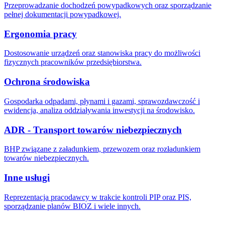
Przeprowadzanie dochodzeń powypadkowych oraz sporządzanie
pełnej dokumentacji powypadkowej.
Ergonomia pracy
Dostosowanie urządzeń oraz stanowiska pracy do możliwości
fizycznych pracowników przedsiębiorstwa.
Ochrona środowiska
Gospodarka odpadami, płynami i gazami, sprawozdawczość i
ewidencja, analiza oddziaływania inwestycji na środowisko.
ADR - Transport towarów niebezpiecznych
BHP związane z załadunkiem, przewozem oraz rozładunkiem
towarów niebezpiecznych.
Inne usługi
Reprezentacja pracodawcy w trakcie kontroli PIP oraz PIS,
sporządzanie planów BIOZ i wiele innych.