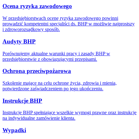
Ocena ryzyka zawodowego
W przedsiębiorstwach ocenę ryzyka zawodowego powinni
prowadzić kompetentni specjaliści ds. BHP w możliwie najprostszy
i zdroworozsądkowy sposób.
Audyty BHP
Porównujemy aktualne warunki pracy i zasady BHP w
przedsiębiorstwie z obowiązującymi przepisami.
Ochrona przeciwpożarowa
Szkolenie mające na celu ochronę życia, zdrowia i mienia,
potwierdzone zaświadczeniem po jego ukończeniu.
Instrukcje BHP
Instrukcje BHP spełniające wszelkie wymogi prawne oraz instrukcje
na indywidualne zamówienie klienta.
Wypadki