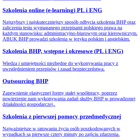
Szkolenia online (e-learning) PL i ENG
Najszybszy i najskuteczniejszy sposób odbycia szkolenia BHP oraz
zaliczenia testu wymaganego przepisami polskiego prawa na
każdym stanowisku: administracyjno-biurowym oraz kierowniczym.
ABUK BHP prowadzi szkolenia w języku polskim i angielskim.
Szkolenia BHP, wstępne i okresowe (PL i ENG)
Wiedza i umiejętności niezbędne do wykonywania pracy z
uwzględnieniem przepisów i zasad bezpieczeństwa.
Outsourcing BHP
Zapewnienie elastycznej formy stałej współpracy, poprzez
powierzenie nam wykonywania zadań służby BHP w prowadzonej
działalności gospodarczej..
Szkolenia z pierwszej pomocy przedmedycznej
Najważniejsze w ratowaniu życia osób poszkodowanych w
wypadkach są pierwsze cztery minuty po zajściu zdarzenia.