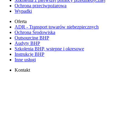
Szkolenia z pierwszej pomocy przedmedycznej
Ochrona przeciwpożarowa
Wypadki
Oferta
ADR - Transport towarów niebezpiecznych
Ochrona Środowiska
Outsourcing BHP
Audyty BHP
Szkolenia BHP, wstępne i okresowe
Instrukcje BHP
Inne usługi
Kontakt